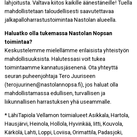
lahjoitusta
. Valtava kiitos kaikille äänestäneille! Tuella
mahdollistetaan taloudellisesti saavutettavaa
jalkapalloharrastustoimintaa Nastolan alueella.
Haluatko olla tukemassa Nastolan Nopsan
toimintaa?
Keskustelemme mielellämme erilaisista yhteistyön
mahdollisuuksista. Halutessasi voit tukea
toimintaamme kannatusjäsenenä. Ota yhteyttä
seuran puheenjohtaja Tero Juuriseen
(terojuurinen@nastolannopsa.fi), jos haluat olla
mahdollistamassa edullisen, turvallisen ja
liikunnallisen harrastuksen yhä useammalle.
* LähiTapiola Vellamon toimialueet Asikkala, Hartola,
Hausjärvi, Heinola, Hollola, Hyvinkää, Iitti, Kouvola,
Kärkölä, Lahti, Loppi, Loviisa, Orimattila, Padasjoki,