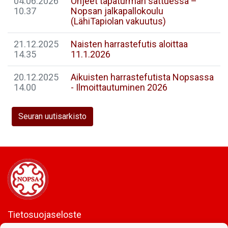
04.06.2026
Ohjeet tapaturman sattuessa –
10.37
Nopsan jalkapallokoulu
(LähiTapiolan vakuutus)
21.12.2025
Naisten harrastefutis aloittaa
14.35
11.1.2026
20.12.2025
Aikuisten harrastefutista Nopsassa
14.00
- Ilmoittautuminen 2026
Seuran uutisarkisto
Tietosuojaseloste