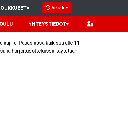
Arkisto
▾
JOUKKUEET
▾
KOULU
YHTEYSTIEDOT
▾
laajille. Pääasiassa kaikissa alle 11-
ssa ja harjoitusotteluissa käytetään