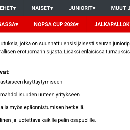
IEHET
▾
NAISET
▾
JUNIORIT
▾
MUUT 
SASSA
▾
NOPSA CUP 2026
▾
JALKAPALLO
utuksia, jotka on suunnattu ensisijaisesti seuran junioripe
irallisen erotuomarin sijasta. Lisäksi erilaisissa turnauksi
vat:
 vastaiseen käyttäytymiseen.
la mahdollisuuden uuteen yritykseen.
aajia myös epäonnistumisen hetkellä.
inen ja luotettava kaikille pelin osapuolille.