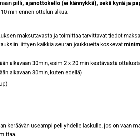
anaan
pilli, ajanottokello (ei kännykkä), sekä kynä ja 
n 10 min ennen ottelun alkua.
auksen maksutavasta ja toimittaa tarvittavat tiedot maks
vauksiin liittyen kaikkia seuran joukkueita koskevat
minim
etään alkavaan 30min, esim 2 x 20 min kestävästä ottelus
tään alkavaan 30min, kuten edellä)
up)
an keräävän useampi peli yhdelle laskulle, jos on vaan ma
mittaa.