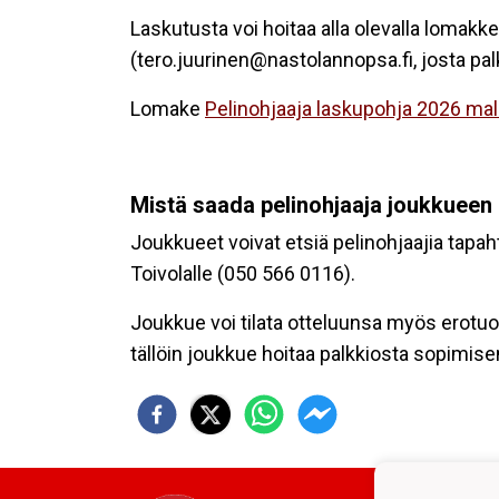
Laskutusta voi hoitaa alla olevalla lomakk
(tero.juurinen@nastolannopsa.fi, josta pal
Lomake
Pelinohjaaja laskupohja 2026 mall
Mistä saada pelinohjaaja joukkueen
Joukkueet voivat etsiä pelinohjaajia tap
Toivolalle (050 566 0116).
Joukkue voi tilata otteluunsa myös erotuo
tällöin joukkue hoitaa palkkiosta sopimisen