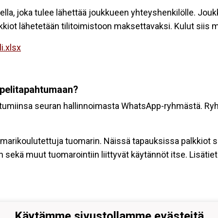
eella, joka tulee lähettää joukkueen yhteyshenkilölle. Jo
kkiot lähetetään tilitoimistoon maksettavaksi. Kulut siis
i.xlsx
 pelitapahtumaan?
ahtumiinsa seuran hallinnoimasta WhatsApp-ryhmästä. Ryh
marikoulutettuja tuomarin. Näissä tapauksissa palkkiot 
 sekä muut tuomarointiin liittyvät käytännöt itse. Lisätie
Käytämme sivustollamme evästeitä