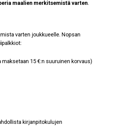
paperia maalien merkitsemistä varten
.
amista varten joukkueelle. Nopsan
i
palkkiot:
ta maksetaan 15 €:n suuruinen korvaus)
hdollista kirjanpitokulujen