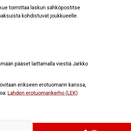
ukkue toimittaa laskun sähköpostitse
 maksuista kohdistuvat joukkueelle.
mään pääset laittamalla viestiä Jarkko
sovitaan erikseen erotuomarin kanssa,
toa:
Lahden erotuomarikerho (LEK)