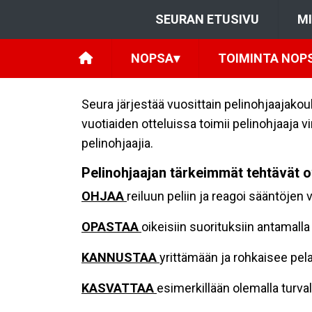
SEURAN ETUSIVU
M
NOPSA
▾
TOIMINTA NOP
Seura järjestää vuosittain pelinohjaajakoul
vuotiaiden otteluissa toimii pelinohjaaja v
pelinohjaajia.
Pelinohjaajan tärkeimmät tehtävät o
OHJAA
reiluun peliin ja reagoi sääntöjen
OPASTAA
oikeisiin suorituksiin antamal
KANNUSTAA
yrittämään ja rohkaisee pel
KASVATTAA
esimerkillään olemalla turvall