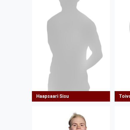
Haapsaari Sisu
Toiv