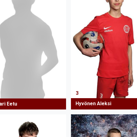
3
Hyvönen Aleksi
ari Eetu