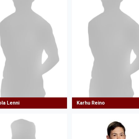
ola Lenni
Karhu Reino