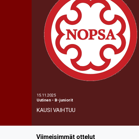
15.11.2025
Uutinen
-
B-juniorit
KAUSI VAIHTUU
Viimeisimmät ottelut