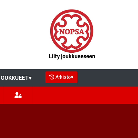
Arkisto
▾
JOUKKUEET
▾