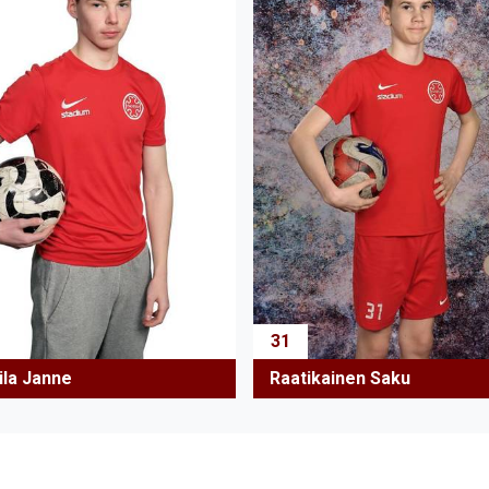
31
ila Janne
Raatikainen Saku