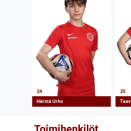
24
25
Härmä Urho
Taav
Toimihenkilöt