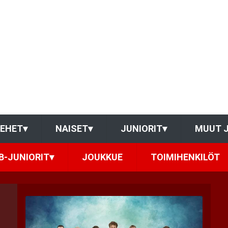
IEHET
▾
NAISET
▾
JUNIORIT
▾
MUUT 
B-JUNIORIT
▾
JOUKKUE
TOIMIHENKILÖT