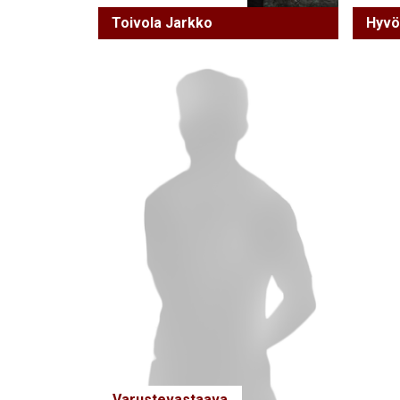
Toivola Jarkko
Hyvö
Varustevastaava