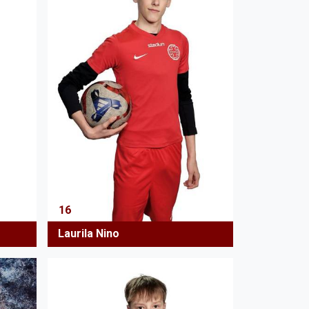
16
Laurila Nino