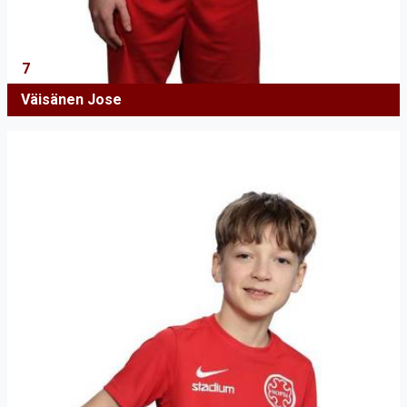
7
Väisänen Jose