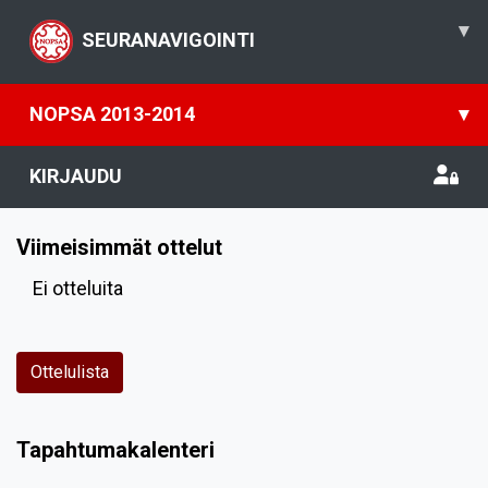
▾
SEURANAVIGOINTI
NOPSA 2013-2014
▾
KIRJAUDU
Viimeisimmät ottelut
Ei otteluita
Ottelulista
Tapahtumakalenteri