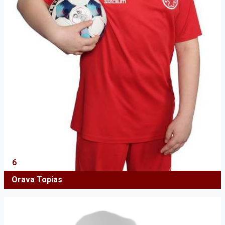
6
Orava Topias