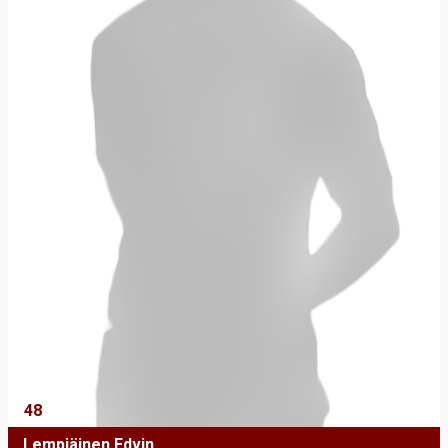
48
Lempiäinen Edvin