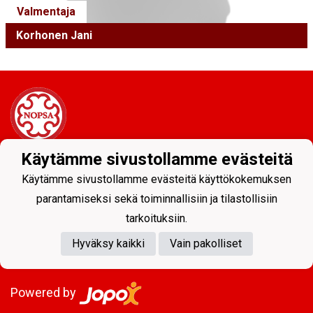
Valmentaja
Korhonen Jani
Käytämme sivustollamme evästeitä
Tietosuojaseloste
Käytämme sivustollamme evästeitä käyttökokemuksen
Nastolan Nopsa ry
parantamiseksi sekä toiminnallisiin ja tilastollisiin
0151369-2
tarkoituksiin.
Hyväksy kaikki
Vain pakolliset
Powered by