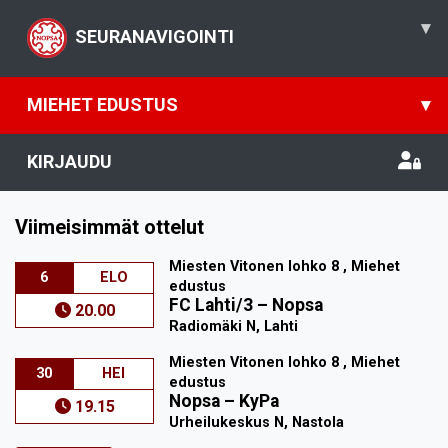
▾
SEURANAVIGOINTI
MIEHET EDUSTUS
▾
KIRJAUDU
Viimeisimmät ottelut
Miesten Vitonen lohko 8 , Miehet
6
ELO
edustus
FC Lahti/3
–
Nopsa
20.00
Radiomäki N, Lahti
Miesten Vitonen lohko 8 , Miehet
30
HEI
edustus
Nopsa
–
KyPa
19.15
Urheilukeskus N, Nastola