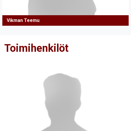
Vikman Teemu
Toimihenkilöt