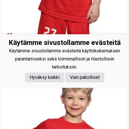
27
Käytämme sivustollamme evästeitä
Loikkanen Liam
Käytämme sivustollamme evästeitä käyttökokemuksen
parantamiseksi sekä toiminnallisiin ja tilastollisiin
tarkoituksiin.
Hyväksy kaikki
Vain pakolliset