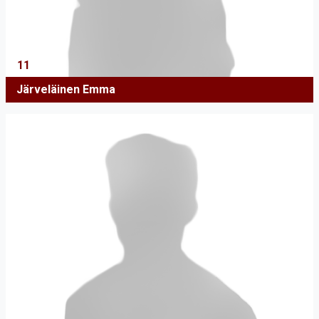
11
Järveläinen Emma