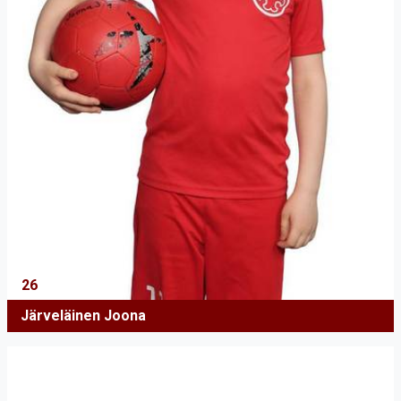
26
Järveläinen Joona