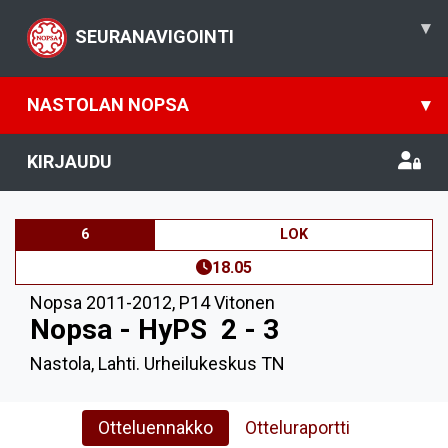
▾
SEURANAVIGOINTI
NASTOLAN NOPSA
▾
KIRJAUDU
6
LOK
18.05
Nopsa 2011-2012
,
P14 Vitonen
Nopsa - HyPS
2 - 3
Nastola, Lahti. Urheilukeskus TN
Otteluennakko
Otteluraportti