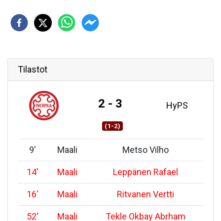
Tilastot
2 - 3
HyPS
(1-2)
9
'
Maali
Metso Vilho
14
'
Maali
Leppänen Rafael
16
'
Maali
Ritvanen Vertti
52
'
Maali
Tekle Okbay Abrham