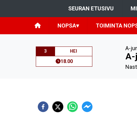
SEURAN ETUSIVU
M
NOPSA
▾
TOIMINTA NOP
A-jun
3
HEI
A-j
18.00
Nast