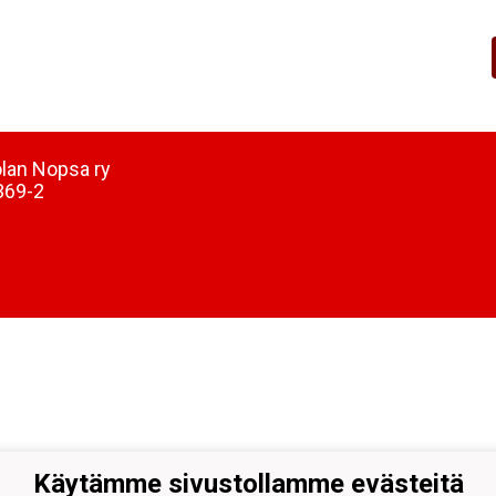
lan Nopsa ry
369-2
Käytämme sivustollamme evästeitä