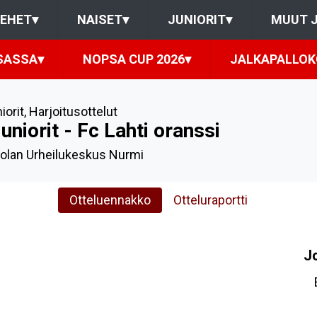
IEHET
▾
NAISET
▾
JUNIORIT
▾
MUUT 
SASSA
▾
NOPSA CUP 2026
▾
JALKAPALLO
iorit
,
Harjoitusottelut
uniorit - Fc Lahti oranssi
olan Urheilukeskus Nurmi
Otteluennakko
Otteluraportti
J