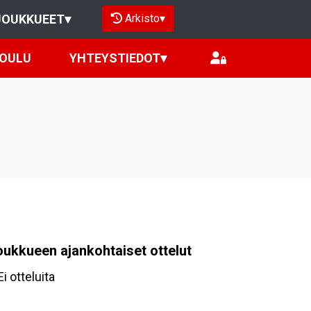
Arkisto
▾
JOUKKUEET
▾
KOULU
YHTEYSTIEDOT
▾
oukkueen ajankohtaiset ottelut
Ei otteluita