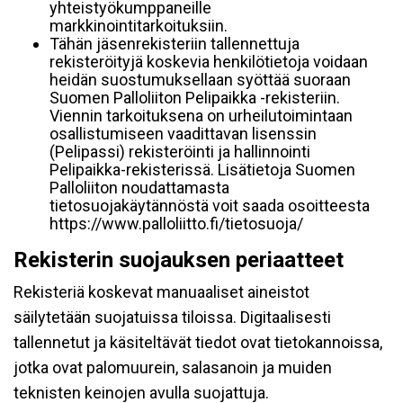
yhteistyökumppaneille
markkinointitarkoituksiin.
Tähän jäsenrekisteriin tallennettuja
rekisteröityjä koskevia henkilötietoja voidaan
heidän suostumuksellaan syöttää suoraan
Suomen Palloliiton Pelipaikka -rekisteriin.
Viennin tarkoituksena on urheilutoimintaan
osallistumiseen vaadittavan lisenssin
(Pelipassi) rekisteröinti ja hallinnointi
Pelipaikka-rekisterissä. Lisätietoja Suomen
Palloliiton noudattamasta
tietosuojakäytännöstä voit saada osoitteesta
https://www.palloliitto.fi/tietosuoja/
Rekisterin suojauksen periaatteet
Rekisteriä koskevat manuaaliset aineistot
säilytetään suojatuissa tiloissa. Digitaalisesti
tallennetut ja käsiteltävät tiedot ovat tietokannoissa,
jotka ovat palomuurein, salasanoin ja muiden
teknisten keinojen avulla suojattuja.