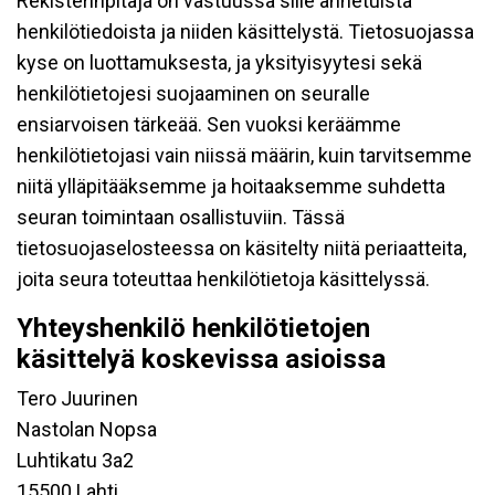
Rekisterinpitäjä on vastuussa sille annetuista
henkilötiedoista ja niiden käsittelystä. Tietosuojassa
kyse on luottamuksesta, ja yksityisyytesi sekä
henkilötietojesi suojaaminen on seuralle
ensiarvoisen tärkeää. Sen vuoksi keräämme
henkilötietojasi vain niissä määrin, kuin tarvitsemme
niitä ylläpitääksemme ja hoitaaksemme suhdetta
seuran toimintaan osallistuviin. Tässä
tietosuojaselosteessa on käsitelty niitä periaatteita,
joita seura toteuttaa henkilötietoja käsittelyssä.
Yhteyshenkilö henkilötietojen
käsittelyä koskevissa asioissa
Tero Juurinen
Nastolan Nopsa
Luhtikatu 3a2
15500 Lahti