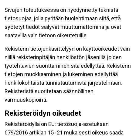
Sivujen toteutuksessa on hyödynnetty teknistä
tietosuojaa, jolla pyritään huolehtimaan siitä, että̈
syötetyt tiedot säilyvät muuttumattomina ja ovat
saatavilla vain tietoon oikeutetuille.
Rekisterin tietojenkäsittelyyn on käyttöoikeudet vain
niillä rekisterinpitäjän henkilöstön jäsenillä joiden
työtehtävien suorittaminen sitä edellyttää. Rekisterin
tietojen muokkaaminen ja lukeminen edellyttää
henkilökohtaista tunnistautumista järjestelmään.
Rekisteristä suoritetaan säännöllinen
varmuuskopiointi.
Rekisteröidyn oikeudet
Rekisteröidyllä on EU: tietosuoja-asetuksen
679/2016 artiklan 15 -21 mukaisesti oikeus saada