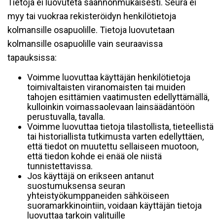
Tietoja ei luovuteta säännönmukaisesti. Seura ei
myy tai vuokraa rekisteröidyn henkilötietoja
kolmansille osapuolille. Tietoja luovutetaan
kolmansille osapuolille vain seuraavissa
tapauksissa:
Voimme luovuttaa käyttäjän henkilötietoja
toimivaltaisten viranomaisten tai muiden
tahojen esittämien vaatimusten edellyttämällä,
kulloinkin voimassaolevaan lainsäädäntöön
perustuvalla, tavalla.
Voimme luovuttaa tietoja tilastollista, tieteellistä
tai historiallista tutkimusta varten edellyttäen,
että tiedot on muutettu sellaiseen muotoon,
että tiedon kohde ei enää ole niistä
tunnistettavissa.
Jos käyttäjä on erikseen antanut
suostumuksensa seuran
yhteistyökumppaneiden sähköiseen
suoramarkkinointiin, voidaan käyttäjän tietoja
luovuttaa tarkoin valituille