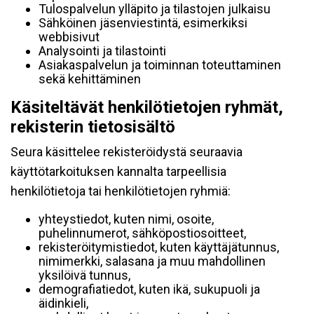
Tulospalvelun ylläpito ja tilastojen julkaisu
Sähköinen jäsenviestintä, esimerkiksi
webbisivut
Analysointi ja tilastointi
Asiakaspalvelun ja toiminnan toteuttaminen
sekä kehittäminen
Käsiteltävät henkilötietojen ryhmät,
rekisterin tietosisältö
Seura käsittelee rekisteröidystä seuraavia
käyttötarkoituksen kannalta tarpeellisia
henkilötietoja tai henkilötietojen ryhmiä:
yhteystiedot, kuten nimi, osoite,
puhelinnumerot, sähköpostiosoitteet,
rekisteröitymistiedot, kuten käyttäjätunnus,
nimimerkki, salasana ja muu mahdollinen
yksilöivä tunnus,
demografiatiedot, kuten ikä, sukupuoli ja
äidinkieli,