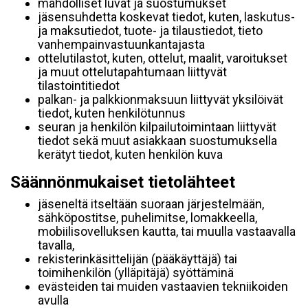
mahdolliset luvat ja suostumukset
jäsensuhdetta koskevat tiedot, kuten, laskutus-
ja maksutiedot, tuote- ja tilaustiedot, tieto
vanhempainvastuunkantajasta
ottelutilastot, kuten, ottelut, maalit, varoitukset
ja muut ottelutapahtumaan liittyvät
tilastointitiedot
palkan- ja palkkionmaksuun liittyvät yksilöivät
tiedot, kuten henkilötunnus
seuran ja henkilön kilpailutoimintaan liittyvät
tiedot sekä muut asiakkaan suostumuksella
kerätyt tiedot, kuten henkilön kuva
Säännönmukaiset tietolähteet
jäseneltä itseltään suoraan järjestelmään,
sähköpostitse, puhelimitse, lomakkeella,
mobiilisovelluksen kautta, tai muulla vastaavalla
tavalla,
rekisterinkäsittelijän (pääkäyttäjä) tai
toimihenkilön (ylläpitäjä) syöttäminä
evästeiden tai muiden vastaavien tekniikoiden
avulla