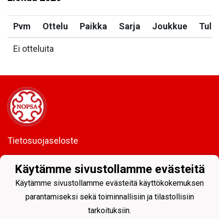
Pvm
Ottelu
Paikka
Sarja
Joukkue
Tulo
Ei otteluita
Tietosuojaseloste
Nastolan Nopsa ry
Käytämme sivustollamme evästeitä
0151369-2
Käytämme sivustollamme evästeitä käyttökokemuksen
parantamiseksi sekä toiminnallisiin ja tilastollisiin
tarkoituksiin.