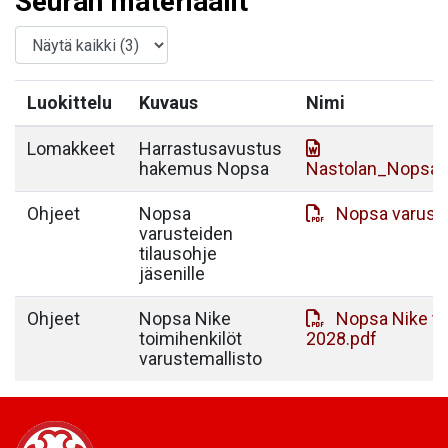
Seuran materiaalit
Luokittelu
Kuvaus
Nimi
Lomakkeet
Harrastusavustus
hakemus Nopsa
Nastolan_Nopsa_
Ohjeet
Nopsa
Nopsa varuste
varusteiden
tilausohje
jäsenille
Ohjeet
Nopsa Nike
Nopsa Nike to
toimihenkilöt
2028.pdf
varustemallisto